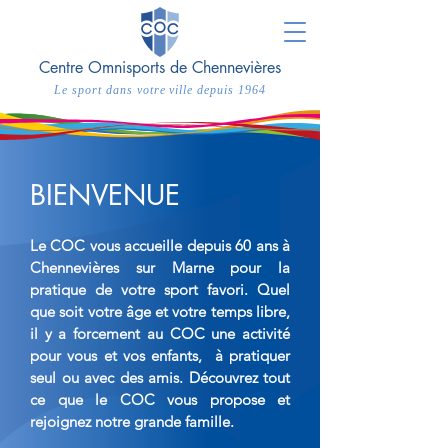
Centre Omnisports de Chennevières
Le sport dans votre ville depuis 1964
BIENVENUE
Le COC vous accueille depuis 60 ans à
Chennevières sur Marne pour la
pratique de votre sport favori. Quel
que soit votre âge et votre temps libre,
il y a forcement au COC une activité
pour vous et vos enfants, à pratiquer
seul ou avec des amis. Découvrez tout
ce que le COC vous propose et
rejoignez notre grande famille.