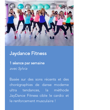
Jaydance Fitness
1 séance par semaine
avec Sylvia
Basée sur des sons récents et des
chorégraphies de danse moderne
ultra tendances, la méthode
JayDance Fitness cible le cardio et
le renforcement musculaire !