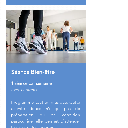
Séance Bien-être
1 séance par semaine
avec Laurence
Programme tout en musique. Cette
activité douce n’exige pas de
préparation ou de condition
particulière, elle permet d'atténuer
le stress et les tensions.