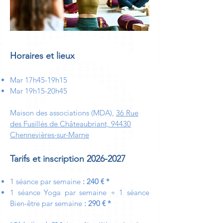
Horaires et lieux
Mar 17h45-19h15
Mar 19h15-20h45
Maison des associations (MDA),
36 Rue
des Fusillés de Châteaubriant, 94430
Chennevières-sur-Marne
Tarifs et inscription
2026-2027
1 séance par s
e
maine
: 240
€ *
1 séance Yoga
par s
e
maine + 1 séance
Bien-être
par semaine
: 290
€ *