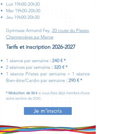
Lun 19h00-20h30
Mer 19h00-20
h30
Jeu 19h00-20
h30
Gymnase Armand Fey,
20 route du Plessis
Chennevières sur Marne
Tarifs et inscription
2026-2027
1 séance par s
e
maine
: 240
€ *
2 séances par s
e
maine
:
320 € *
1 séance Pilates
par s
e
maine + 1 séance
Bien-être/Cardio
par semaine
: 290
€ *
* Réduction de
5
0 €
si vous êtes déjà membre d'une
autre section du COC.
Je m'inscris