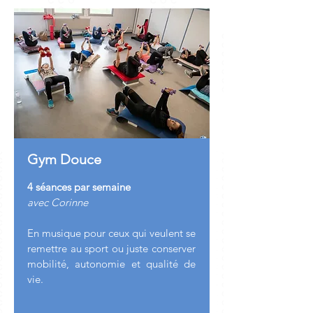
Gym Douce
4 séances par semaine
avec Corinne
En musique pour ceux qui veulent se
remettre au sport ou juste conserver
mobilité, autonomie et qualité de
vie.