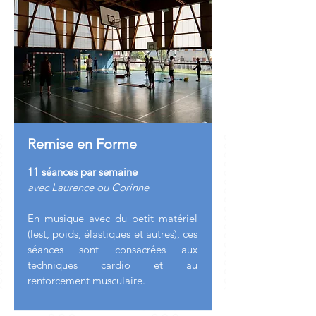
Remise en Forme
11 séances par semaine
avec Laurence ou Corinne
En musique avec du petit matériel
(lest, poids, élastiques et autres), ces
séances sont consacrées aux
techniques cardio et au
renforcement musculaire.