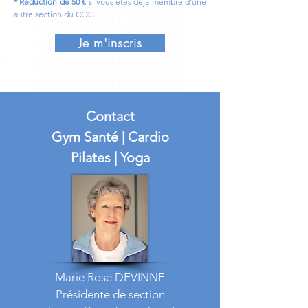
* Réduction de
5
0 €
si vous êtes déjà membre d'une
autre section du COC.
Je m'inscris
Contact
Gym Santé | Cardio
Pilates | Yoga
Marie Rose DEVINNE
Présidente de section