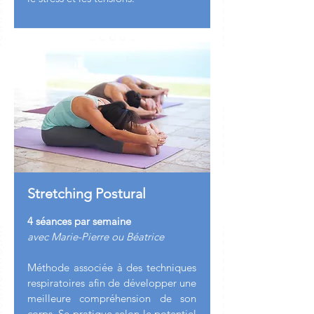
Stretching Postural
4 séances par semaine
avec Marie-Pierre ou Béatrice
Méthode associée à des techniques
respiratoires afin de développer une
meilleure compréhension de son
corps. Se pratique selon le potentiel