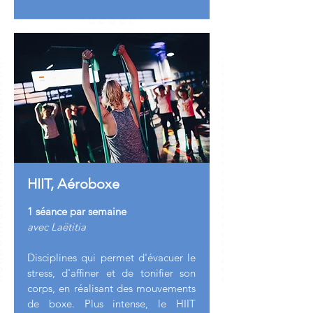
HIIT, Aéroboxe
1 séance par semaine
avec Laëtitia
Disciplines qui permet d'évacuer le
stress, d'affiner et de tonifier son
corps, en réalisant des mouvements
de boxe. Plus intense, le HIIT