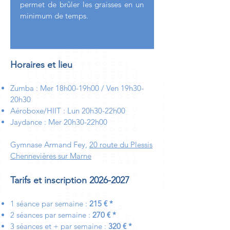
permet de brûler les graisses en un
minimum de temps.
Horaires et lieu
Zumba : Mer 18h00-19h00 / Ven 19h30-
20h30
Aéroboxe/HIIT : Lun 20h30-22
h00
Jaydance : Mer 20h30-22h00
Gymnase Armand Fey,
20 route du Plessis
Chennevières sur Marne
Tarifs et inscription
2026-2027
1 séance
par semaine
:
215
€ *
2 séances
par semaine :
270 € *
3 séances et +
par semaine
:
320 € *