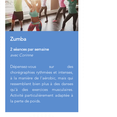
Zumba
2 séances par semaine
avec Corinne
Dépensez-vous sur des
chorégraphies rythmées et intenses,
à la manière de l'aérobic, mais qui
ressemblent bien plus à des danses
qu'à des exercices musculaires.
Activité particulièrement adaptée à
la perte de poids.