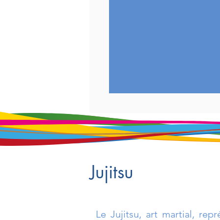
Jujitsu
Le Jujitsu, art martial, repr