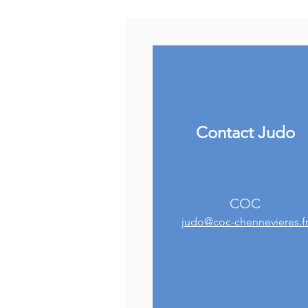
Contact
Judo
COC
judo
@
coc-chennevieres.f