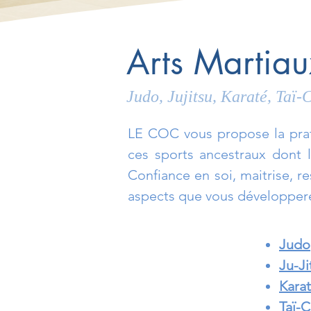
Arts Martiau
Judo, Jujitsu, Karaté, Taï
LE COC vous propose la prati
ces sports ancestraux dont l
Confiance en soi, maitrise, 
aspects que vous développere
Judo
Ju-Ji
Kara
Taï-