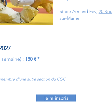
Stade Armand Fey,
20 Rou
sur-Marne
-2027
r semaine) :
180 € *
à membre d'une autre section du COC
.
Je m'inscris