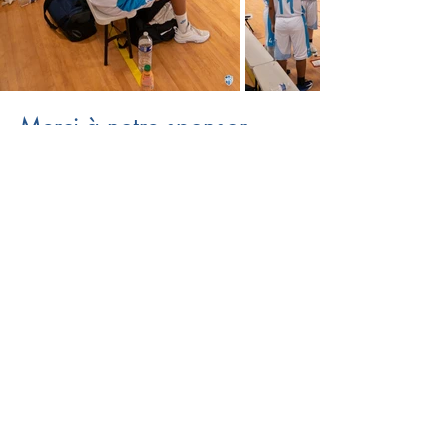
Merci à notre sponsor
Création et entretien de jardins, pose de
gazon synthétique, gazon naturel en
rouleau
Je visite le site du sponsor