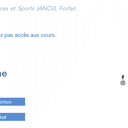
es et Sports (ANCV), Forfait
ez pas accès aux cours.
ne
inton
ket