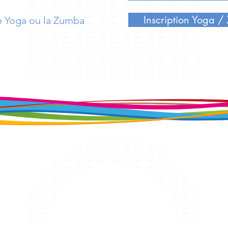
Inscription Yoga 
e Yoga ou la Zumba
Contact COC
Centre Omnisports de Chennevières
90 rue Aristide Briand
94430 Chennevières sur Marne
Tél. :
01 45 76 17 66
contact@coc-chennevieres.fr