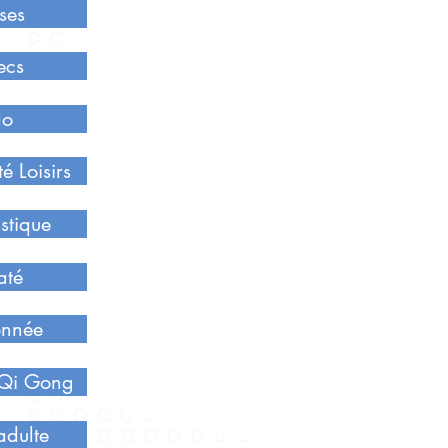
ses
ecs
do
é Loisirs
stique
até
onnée
/ Qi Gong
adulte