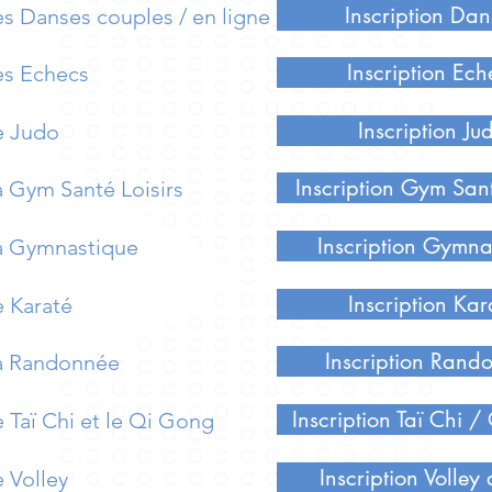
Inscription Dan
es Danses couples / en ligne
Inscription Ech
es Echecs
Inscription Ju
e Judo
Inscription Gym Sant
a Gym Santé Loisirs
Inscription Gymna
la Gymnastique
Inscription Kar
e Karaté
Inscription Rand
la Randonnée
Inscription Taï Chi 
e Taï Chi et le Qi Gong
Inscription Volley 
e Volley