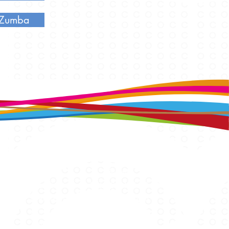
/ Zumba
Horaires s
ecrétariat
Lundi
fermé
Mardi
14h00 - 17h00
Mercredi
14h00 - 17h00
Jeudi
14h00 - 17h00
Vendredi
14h00 - 17h00