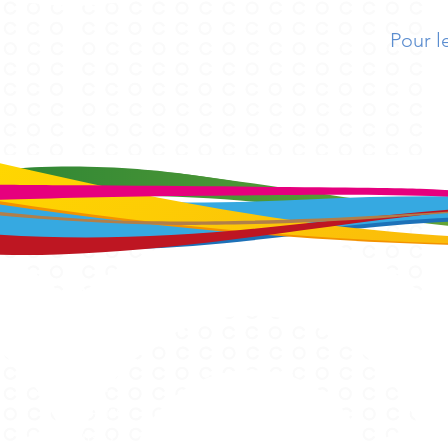
Pour l
Les sports
Arts Martiaux
Badminton
Basket
Bien-être
Danses